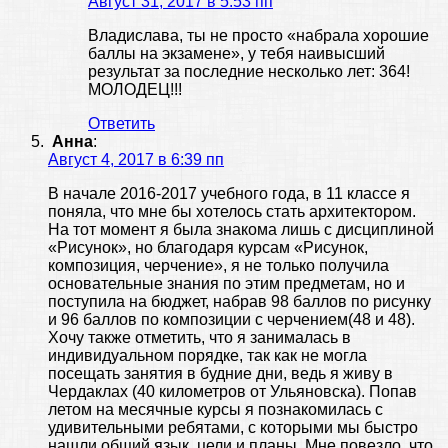
Август 31, 2017 в 5:53 пп
Владислава, ты не просто «набрала хорошие
баллы на экзамене», у тебя наивысший
результат за последние несколько лет: 364!
МОЛОДЕЦ!!!
Ответить
Анна
:
Август 4, 2017 в 6:39 пп
В начале 2016-2017 учебного года, в 11 классе я
поняла, что мне бы хотелось стать архитектором.
На тот момент я была знакома лишь с дисциплиной
«Рисунок», но благодаря курсам «Рисунок,
композиция, черчение», я не только получила
основательные знания по этим предметам, но и
поступила на бюджет, набрав 98 баллов по рисунку
и 96 баллов по композиции с черчением(48 и 48).
Хочу также отметить, что я занималась в
индивидуальном порядке, так как не могла
посещать занятия в будние дни, ведь я живу в
Чердаклах (40 километров от Ульяновска). Попав
летом на месячные курсы я познакомилась с
удивительными ребятами, с которыми мы быстро
нашли общий язык, цели и планы. Мне повезло, что