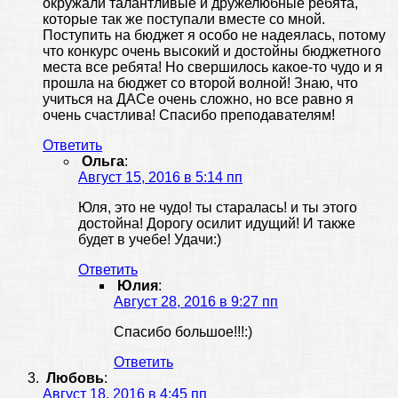
окружали талантливые и дружелюбные ребята,
которые так же поступали вместе со мной.
Поступить на бюджет я особо не надеялась, потому
что конкурс очень высокий и достойны бюджетного
места все ребята! Но свершилось какое-то чудо и я
прошла на бюджет со второй волной! Знаю, что
учиться на ДАСе очень сложно, но все равно я
очень счастлива! Спасибо преподавателям!
Ответить
Ольга
:
Август 15, 2016 в 5:14 пп
Юля, это не чудо! ты старалась! и ты этого
достойна! Дорогу осилит идущий! И также
будет в учебе! Удачи:)
Ответить
Юлия
:
Август 28, 2016 в 9:27 пп
Спасибо большое!!!:)
Ответить
Любовь
:
Август 18, 2016 в 4:45 пп