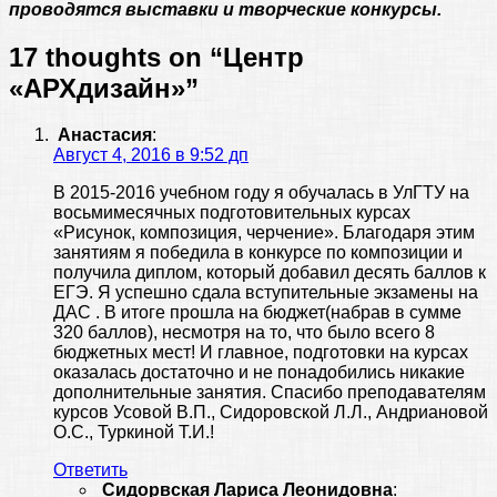
проводятся выставки и творческие конкурсы.
17 thoughts on “
Центр
«АРХдизайн»
”
Анастасия
:
Август 4, 2016 в 9:52 дп
В 2015-2016 учебном году я обучалась в УлГТУ на
восьмимесячных подготовительных курсах
«Рисунок, композиция, черчение». Благодаря этим
занятиям я победила в конкурсе по композиции и
получила диплом, который добавил десять баллов к
ЕГЭ. Я успешно сдала вступительные экзамены на
ДАС . В итоге прошла на бюджет(набрав в сумме
320 баллов), несмотря на то, что было всего 8
бюджетных мест! И главное, подготовки на курсах
оказалась достаточно и не понадобились никакие
дополнительные занятия. Спасибо преподавателям
курсов Усовой В.П., Сидоровской Л.Л., Андриановой
О.С., Туркиной Т.И.!
Ответить
Сидорвская Лариса Леонидовна
: