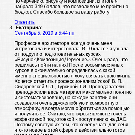
по черчению, рисунку и композиции. В итоге я
набрала 349 баллов, что позволило мне пройти на
бюджет. Спасибо большое за вашу работу!
Ответить
Екатерина
:
Сентябрь 5, 2019 в 5:44 пп
Профессия архитектора всегда очень меня
интриговала и интересовала. В 10 классе я узнала
от подруги о подготовительных курсах
«Рисунок,Композиция,Черчение». Очень рада, что
решилась пойти на них! После восьмимесячных
курсов я окончательно определилась с какой
именно специальностью я хочу связать свою жизнь.
Хочется отметить профессионализм Усвой В. П.,
Сидоровской Л.Л., Туркиной Т.И. Преподаватели
преподносили весь материал максимально понятно
и систематизировано, на каждом занятии они
создавали очень дружелюбную и комфортную
атмосферу, я всегда могла обратиться за помощью
и получить ее. Считаю, что курсы являются очень
эффективной подготовкой к поступлению на ДАС.
Поэтому советую их тем, кто хочет узнать для себя
что-то новое в этой сфере и действительно готов