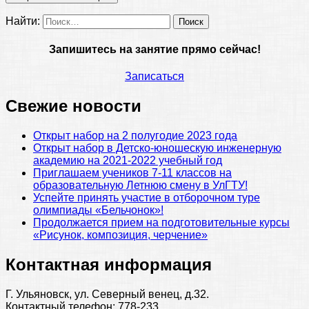
Найти:
Запишитесь на занятие прямо сейчас!
Записаться
Свежие новости
Открыт набор на 2 полугодие 2023 года
Открыт набор в Детско-юношескую инженерную
академию на 2021-2022 учебный год
Приглашаем учеников 7-11 классов на
образовательную Летнюю смену в УлГТУ!
Успейте принять участие в отборочном туре
олимпиады «Бельчонок»!
Продолжается прием на подготовительные курсы
«Рисунок, композиция, черчение»
Контактная информация
Г. Ульяновск, ул. Северный венец, д.32.
Контактный телефон: 778-233