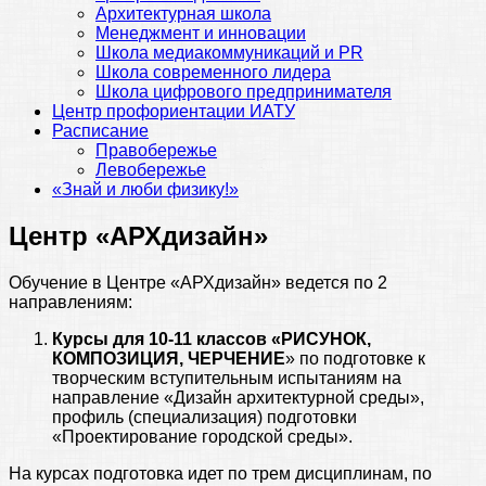
Архитектурная школа
Менеджмент и инновации
Школа медиакоммуникаций и PR
Школа современного лидера
Школа цифрового предпринимателя
Центр профориентации ИАТУ
Расписание
Правобережье
Левобережье
«Знай и люби физику!»
Центр «АРХдизайн»
Обучение в Центре «АРХдизайн» ведется по 2
направлениям:
Курсы для 10-11 классов «РИСУНОК,
КОМПОЗИЦИЯ, ЧЕРЧЕНИЕ
» по подготовке к
творческим вступительным испытаниям на
направление «Дизайн архитектурной среды»,
профиль (специализация) подготовки
«Проектирование городской среды».
На курсах подготовка идет по трем дисциплинам, по