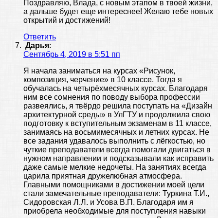
Поздравляю, Влада, с новым этапом в твоей жизни,
а дальше будет еще интереснее! Желаю тебе новых
открытий и достижений!
Ответить
Дарья
:
Сентябрь 4, 2019 в 5:51 пп
Я начала заниматься на курсах «Рисунок,
композиция, черчение» в 10 классе. Тогда я
обучалась на четырёхмесячных курсах. Благодаря
ним все сомнения по поводу выбора профессии
развеялись, я твёрдо решила поступать на «Дизайн
архитектурной среды» в УлГТУ и продолжила свою
подготовку к вступительным экзаменам в 11 классе,
занимаясь на восьмимесячных и летних курсах. Не
все задания удавалось выполнить с лёгкостью, но
чуткие преподаватели всегда помогали двигаться в
нужном направлении и подсказывали как исправить
даже самые мелкие недочеты. На занятиях всегда
царила приятная дружелюбная атмосфера.
Главными помощниками в достижении моей цели
стали замечательные преподаватели: Туркина Т.И.,
Сидоровская Л.Л. и Усова В.П. Благодаря им я
приобрела необходимые для поступления навыки